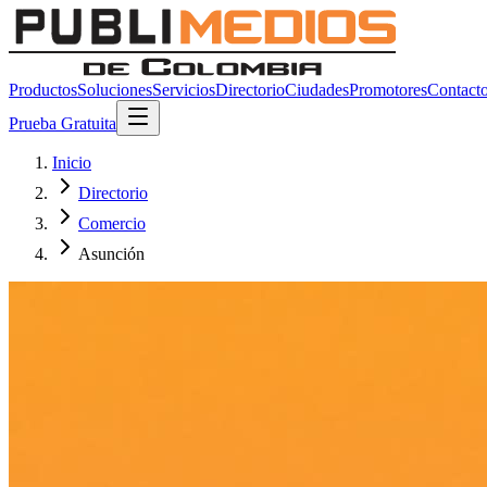
Productos
Soluciones
Servicios
Directorio
Ciudades
Promotores
Contact
Prueba Gratuita
Inicio
Directorio
Comercio
Asunción