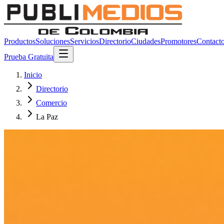
Productos
Soluciones
Servicios
Directorio
Ciudades
Promotores
Contact
Prueba Gratuita
Inicio
Directorio
Comercio
La Paz