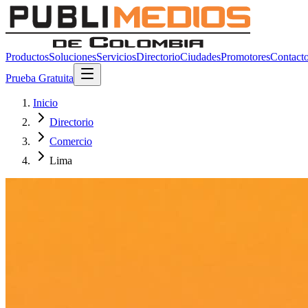
Productos
Soluciones
Servicios
Directorio
Ciudades
Promotores
Contact
Prueba Gratuita
Inicio
Directorio
Comercio
Lima