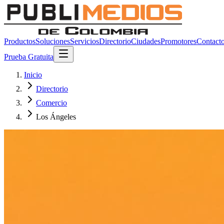
Productos
Soluciones
Servicios
Directorio
Ciudades
Promotores
Contact
Prueba Gratuita
Inicio
Directorio
Comercio
Los Ángeles