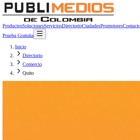
Productos
Soluciones
Servicios
Directorio
Ciudades
Promotores
Contact
Prueba Gratuita
Inicio
Directorio
Comercio
Quito