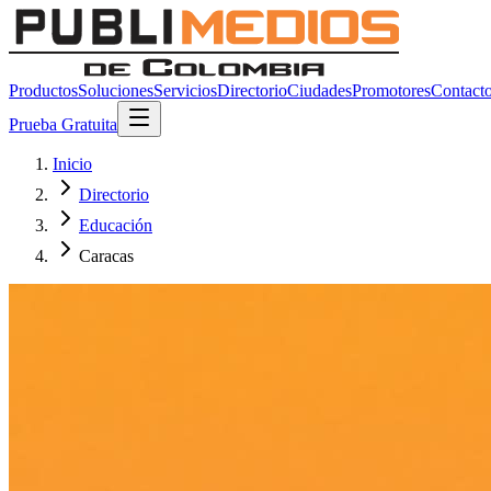
Productos
Soluciones
Servicios
Directorio
Ciudades
Promotores
Contact
Prueba Gratuita
Inicio
Directorio
Educación
Caracas