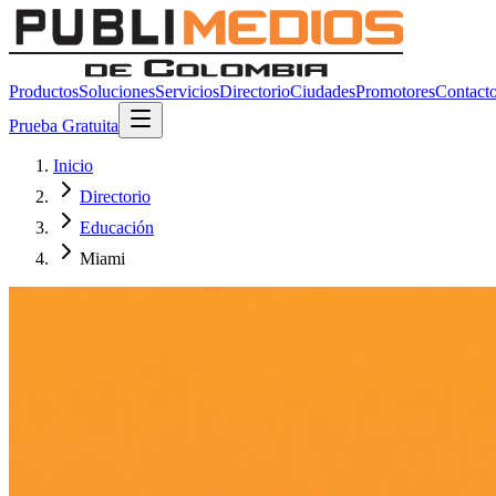
Productos
Soluciones
Servicios
Directorio
Ciudades
Promotores
Contact
Prueba Gratuita
Inicio
Directorio
Educación
Miami