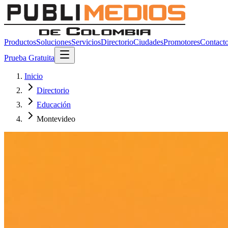
Productos
Soluciones
Servicios
Directorio
Ciudades
Promotores
Contact
Prueba Gratuita
Inicio
Directorio
Educación
Montevideo