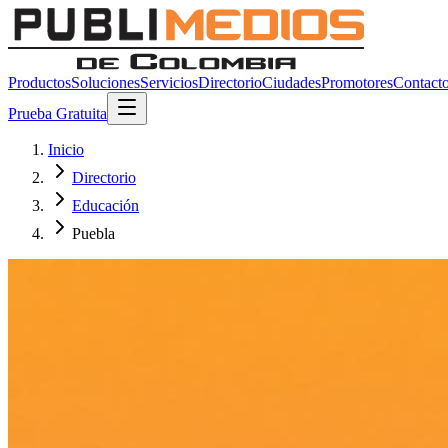
Productos
Soluciones
Servicios
Directorio
Ciudades
Promotores
Contact
Prueba Gratuita
Inicio
Directorio
Educación
Puebla