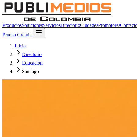
Productos
Soluciones
Servicios
Directorio
Ciudades
Promotores
Contact
Prueba Gratuita
Inicio
Directorio
Educación
Santiago