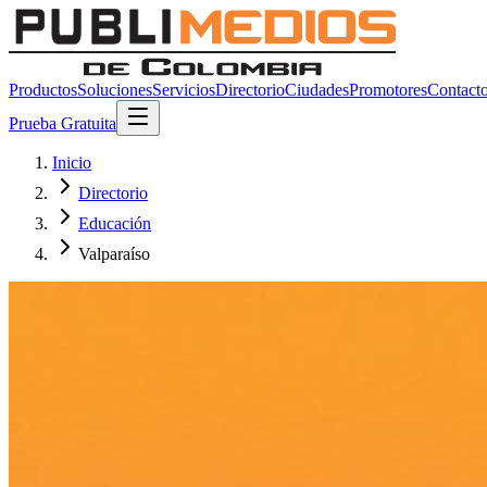
Productos
Soluciones
Servicios
Directorio
Ciudades
Promotores
Contact
Prueba Gratuita
Inicio
Directorio
Educación
Valparaíso