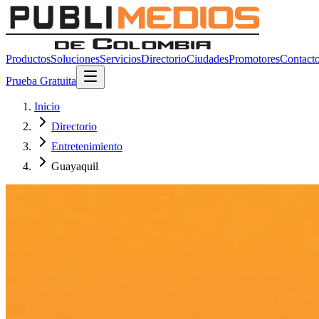
Productos
Soluciones
Servicios
Directorio
Ciudades
Promotores
Contact
Prueba Gratuita
Inicio
Directorio
Entretenimiento
Guayaquil