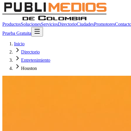
Productos
Soluciones
Servicios
Directorio
Ciudades
Promotores
Contact
Prueba Gratuita
Inicio
Directorio
Entretenimiento
Houston