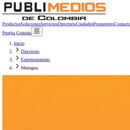
Productos
Soluciones
Servicios
Directorio
Ciudades
Promotores
Contact
Prueba Gratuita
Inicio
Directorio
Entretenimiento
Managua