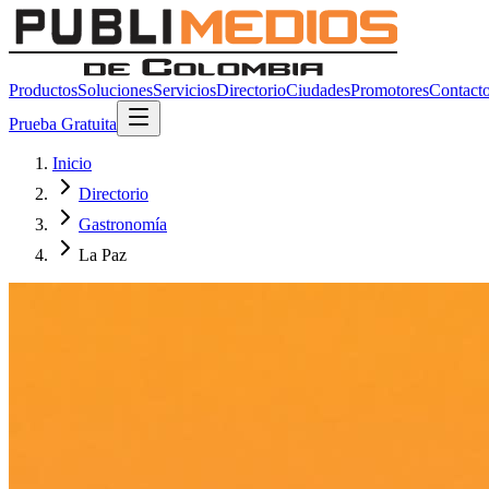
Productos
Soluciones
Servicios
Directorio
Ciudades
Promotores
Contact
Prueba Gratuita
Inicio
Directorio
Gastronomía
La Paz