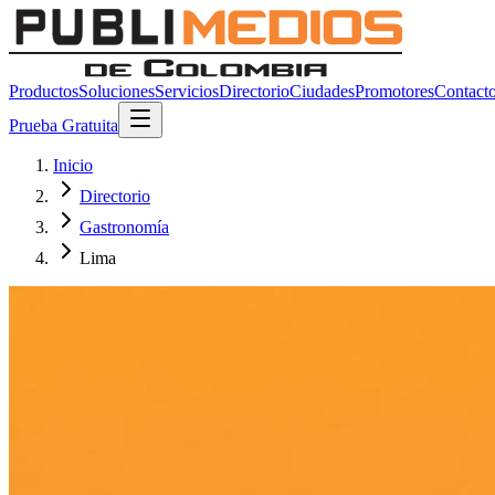
Productos
Soluciones
Servicios
Directorio
Ciudades
Promotores
Contact
Prueba Gratuita
Inicio
Directorio
Gastronomía
Lima