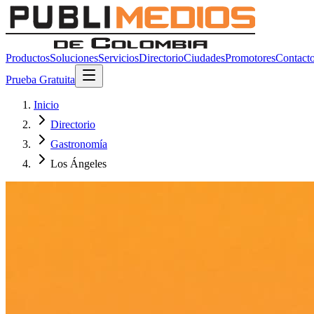
Productos
Soluciones
Servicios
Directorio
Ciudades
Promotores
Contact
Prueba Gratuita
Inicio
Directorio
Gastronomía
Los Ángeles