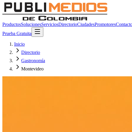
Productos
Soluciones
Servicios
Directorio
Ciudades
Promotores
Contact
Prueba Gratuita
Inicio
Directorio
Gastronomía
Montevideo