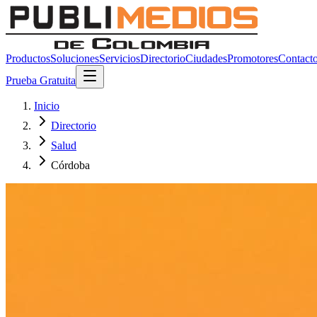
Productos
Soluciones
Servicios
Directorio
Ciudades
Promotores
Contact
Prueba Gratuita
Inicio
Directorio
Salud
Córdoba