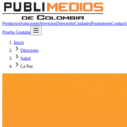
Productos
Soluciones
Servicios
Directorio
Ciudades
Promotores
Contact
Prueba Gratuita
Inicio
Directorio
Salud
La Paz