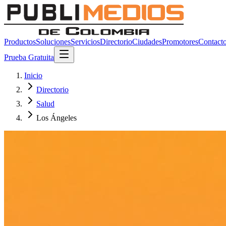
Productos
Soluciones
Servicios
Directorio
Ciudades
Promotores
Contact
Prueba Gratuita
Inicio
Directorio
Salud
Los Ángeles