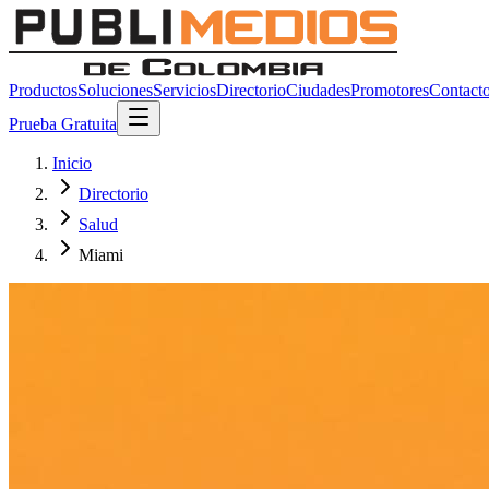
Productos
Soluciones
Servicios
Directorio
Ciudades
Promotores
Contact
Prueba Gratuita
Inicio
Directorio
Salud
Miami