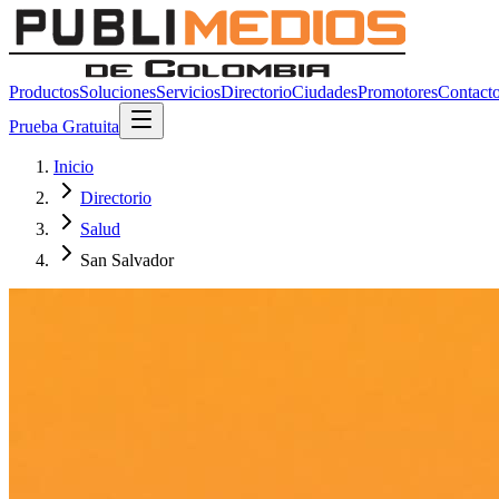
Productos
Soluciones
Servicios
Directorio
Ciudades
Promotores
Contact
Prueba Gratuita
Inicio
Directorio
Salud
San Salvador