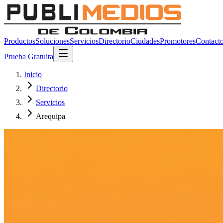
Productos
Soluciones
Servicios
Directorio
Ciudades
Promotores
Contact
Prueba Gratuita
Inicio
Directorio
Servicios
Arequipa