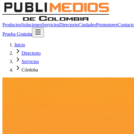
Productos
Soluciones
Servicios
Directorio
Ciudades
Promotores
Contact
Prueba Gratuita
Inicio
Directorio
Servicios
Córdoba