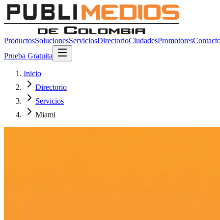
Productos
Soluciones
Servicios
Directorio
Ciudades
Promotores
Contact
Prueba Gratuita
Inicio
Directorio
Servicios
Miami