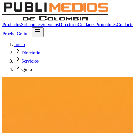
Productos
Soluciones
Servicios
Directorio
Ciudades
Promotores
Contact
Prueba Gratuita
Inicio
Directorio
Servicios
Quito