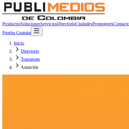
Productos
Soluciones
Servicios
Directorio
Ciudades
Promotores
Contact
Prueba Gratuita
Inicio
Directorio
Transporte
Asunción