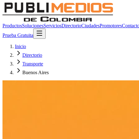
Productos
Soluciones
Servicios
Directorio
Ciudades
Promotores
Contact
Prueba Gratuita
Inicio
Directorio
Transporte
Buenos Aires