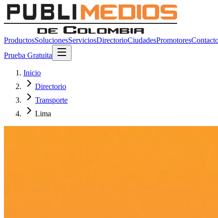
Productos
Soluciones
Servicios
Directorio
Ciudades
Promotores
Contact
Prueba Gratuita
Inicio
Directorio
Transporte
Lima