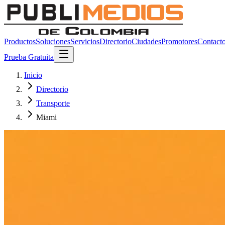
Productos
Soluciones
Servicios
Directorio
Ciudades
Promotores
Contact
Prueba Gratuita
Inicio
Directorio
Transporte
Miami