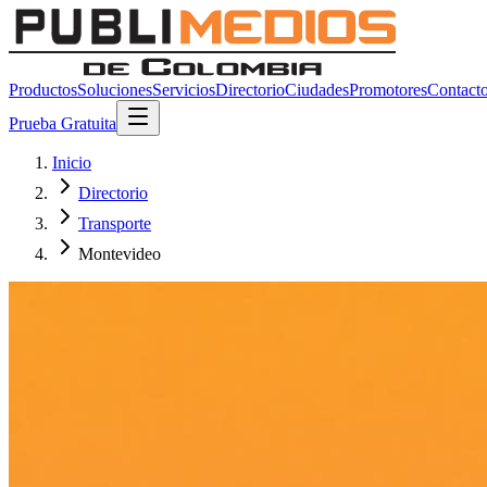
Productos
Soluciones
Servicios
Directorio
Ciudades
Promotores
Contact
Prueba Gratuita
Inicio
Directorio
Transporte
Montevideo