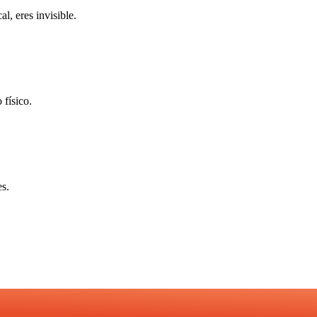
l, eres invisible.
 físico.
es.