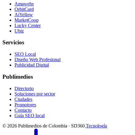
Amawebs
OrbitCard
AiYellow
MarketCoop
Lucky Center
Ubiz
Servicios
SEO Local
Diseño Web Profesional
Publicidad Digital
Publimedios
Directorio
Soluciones por sector
Ciudades
Promotores
Contacto
Guía SEO local
©
2026
Publimedios de Colombia · SD360.
Tecnología