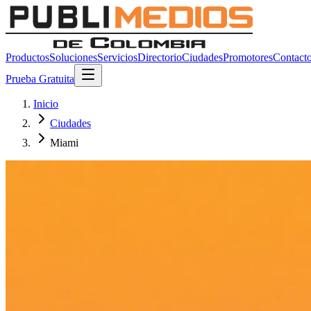
Productos
Soluciones
Servicios
Directorio
Ciudades
Promotores
Contact
Prueba Gratuita
Inicio
Ciudades
Miami