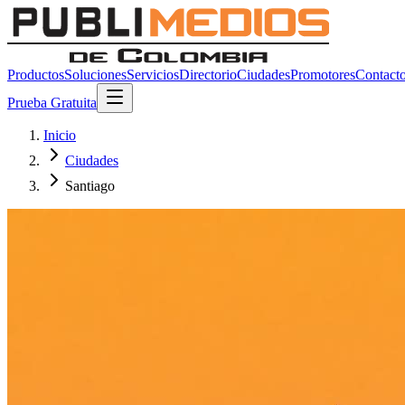
Productos
Soluciones
Servicios
Directorio
Ciudades
Promotores
Contact
Prueba Gratuita
Inicio
Ciudades
Santiago