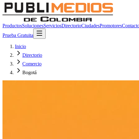
Productos
Soluciones
Servicios
Directorio
Ciudades
Promotores
Contact
Prueba Gratuita
Inicio
Directorio
Comercio
Bogotá