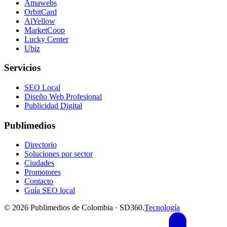
Amawebs
OrbitCard
AiYellow
MarketCoop
Lucky Center
Ubiz
Servicios
SEO Local
Diseño Web Profesional
Publicidad Digital
Publimedios
Directorio
Soluciones por sector
Ciudades
Promotores
Contacto
Guía SEO local
©
2026
Publimedios de Colombia · SD360.
Tecnología