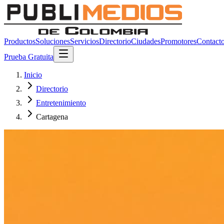
Productos
Soluciones
Servicios
Directorio
Ciudades
Promotores
Contact
Prueba Gratuita
Inicio
Directorio
Entretenimiento
Cartagena