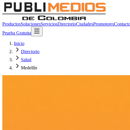
Productos
Soluciones
Servicios
Directorio
Ciudades
Promotores
Contact
Prueba Gratuita
Inicio
Directorio
Salud
Medellín