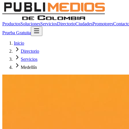
Productos
Soluciones
Servicios
Directorio
Ciudades
Promotores
Contact
Prueba Gratuita
Inicio
Directorio
Servicios
Medellín