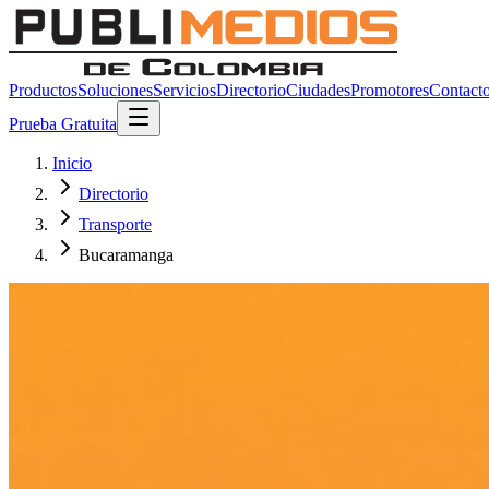
Productos
Soluciones
Servicios
Directorio
Ciudades
Promotores
Contact
Prueba Gratuita
Inicio
Directorio
Transporte
Bucaramanga