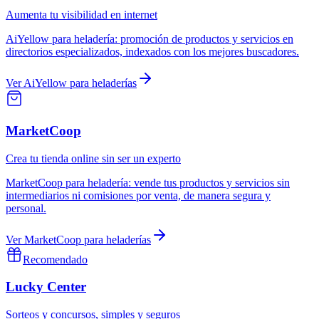
Aumenta tu visibilidad en internet
AiYellow
para
heladería
:
promoción de productos y servicios en
directorios especializados, indexados con los mejores buscadores.
Ver
AiYellow
para
heladerías
MarketCoop
Crea tu tienda online sin ser un experto
MarketCoop
para
heladería
:
vende tus productos y servicios sin
intermediarios ni comisiones por venta, de manera segura y
personal.
Ver
MarketCoop
para
heladerías
Recomendado
Lucky Center
Sorteos y concursos, simples y seguros