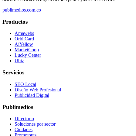
publimedios.com.co
Productos
Amawebs
OrbitCard
AiYellow
MarketCoop
Lucky Center
Ubiz
Servicios
SEO Local
Diseño Web Profesional
Publicidad Digital
Publimedios
Directorio
Soluciones por sector
Ciudades
Promotores