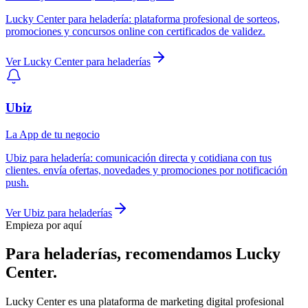
Lucky Center
para
heladería
:
plataforma profesional de sorteos,
promociones y concursos online con certificados de validez.
Ver
Lucky Center
para
heladerías
Ubiz
La App de tu negocio
Ubiz
para
heladería
:
comunicación directa y cotidiana con tus
clientes. envía ofertas, novedades y promociones por notificación
push.
Ver
Ubiz
para
heladerías
Empieza por aquí
Para
heladerías
, recomendamos
Lucky
Center
.
Lucky Center es una plataforma de marketing digital profesional