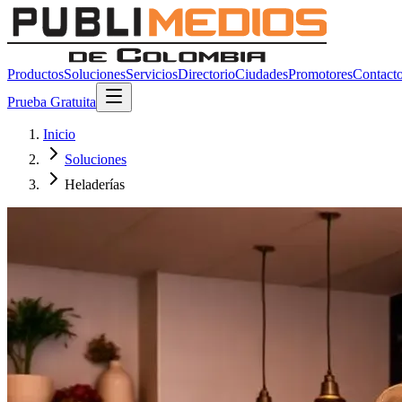
Productos
Soluciones
Servicios
Directorio
Ciudades
Promotores
Contact
Prueba Gratuita
Inicio
Soluciones
Heladerías