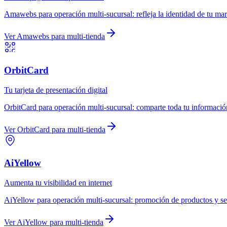
Amawebs
para
operación multi-sucursal
:
refleja la identidad de tu ma
Ver
Amawebs
para
multi-tienda
OrbitCard
Tu tarjeta de presentación digital
OrbitCard
para
operación multi-sucursal
:
comparte toda tu información
Ver
OrbitCard
para
multi-tienda
AiYellow
Aumenta tu visibilidad en internet
AiYellow
para
operación multi-sucursal
:
promoción de productos y ser
Ver
AiYellow
para
multi-tienda