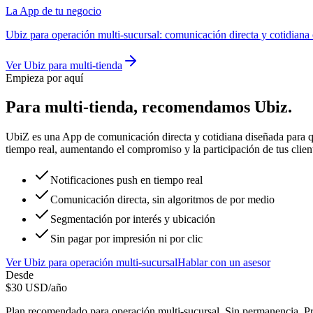
La App de tu negocio
Ubiz
para
operación multi-sucursal
:
comunicación directa y cotidiana 
Ver
Ubiz
para
multi-tienda
Empieza por aquí
Para
multi-tienda
, recomendamos
Ubiz
.
UbiZ es una App de comunicación directa y cotidiana diseñada para qu
tiempo real, aumentando el compromiso y la participación de tus clien
Notificaciones push en tiempo real
Comunicación directa, sin algoritmos de por medio
Segmentación por interés y ubicación
Sin pagar por impresión ni por clic
Ver
Ubiz
para
operación multi-sucursal
Hablar con un asesor
Desde
$
30
USD/año
Plan recomendado para
operación multi-sucursal
. Sin permanencia. Pr