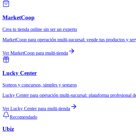
MarketCoop
Crea tu tienda online sin ser un experto
MarketCoop
para
operación multi-sucursal
:
vende tus productos y ser
Ver
MarketCoop
para
multi-tienda
Lucky Center
Sorteos y concursos, simples y seguros
Lucky Center
para
operación multi-sucursal
:
plataforma profesional d
Ver
Lucky Center
para
multi-tienda
Recomendado
Ubiz