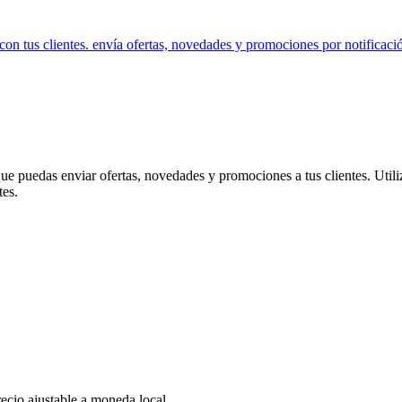
con tus clientes. envía ofertas, novedades y promociones por notificaci
e puedas enviar ofertas, novedades y promociones a tus clientes. Utiliz
tes.
ecio ajustable a moneda local.