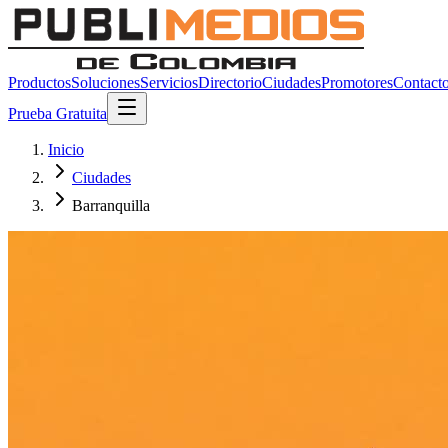
Productos
Soluciones
Servicios
Directorio
Ciudades
Promotores
Contact
Prueba Gratuita
Inicio
Ciudades
Barranquilla