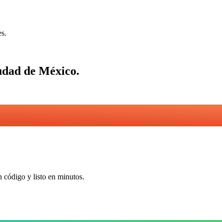
es.
udad de México
.
n código y listo en minutos.