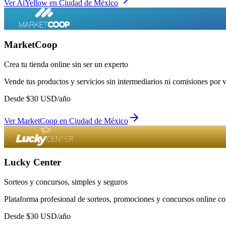
Ver
AiYellow
en
Ciudad de México
MarketCoop
Crea tu tienda online sin ser un experto
Vende tus productos y servicios sin intermediarios ni comisiones por 
Desde
$
30
USD/año
Ver
MarketCoop
en
Ciudad de México
Lucky Center
Sorteos y concursos, simples y seguros
Plataforma profesional de sorteos, promociones y concursos online con
Desde
$
30
USD/año