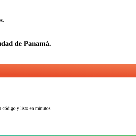
es.
udad de Panamá
.
n código y listo en minutos.