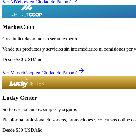
Ver
AiYellow
en
Ciudad de Panamá
MarketCoop
Crea tu tienda online sin ser un experto
Vende tus productos y servicios sin intermediarios ni comisiones por 
Desde
$
30
USD/año
Ver
MarketCoop
en
Ciudad de Panamá
Lucky Center
Sorteos y concursos, simples y seguros
Plataforma profesional de sorteos, promociones y concursos online con
Desde
$
30
USD/año