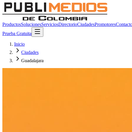
Productos
Soluciones
Servicios
Directorio
Ciudades
Promotores
Contact
Prueba Gratuita
Inicio
Ciudades
Guadalajara