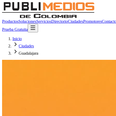
Productos
Soluciones
Servicios
Directorio
Ciudades
Promotores
Contact
Prueba Gratuita
Inicio
Ciudades
Guadalajara