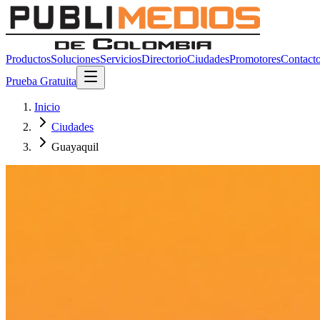
Productos
Soluciones
Servicios
Directorio
Ciudades
Promotores
Contact
Prueba Gratuita
Inicio
Ciudades
Guayaquil