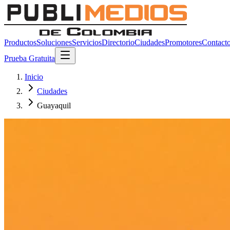
Productos
Soluciones
Servicios
Directorio
Ciudades
Promotores
Contact
Prueba Gratuita
Inicio
Ciudades
Guayaquil